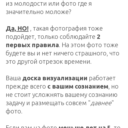
из молодости или фото где я
значительно моложе?
Да, НО!
, такая фотография тоже
подойдет, только соблюдайте
2
первых правила
. На этом фото тоже
будете вы и нет ничего страшного, что
это другой отрезок времени.
Ваша
доска визуализации
работает
прежде всего
с вашим сознанием
, но
не стоит усложнять вашему сознанию
задачу и размещать совсем "
давнее
"
фото.
Если вам на фото
меньше лет на 5
, то